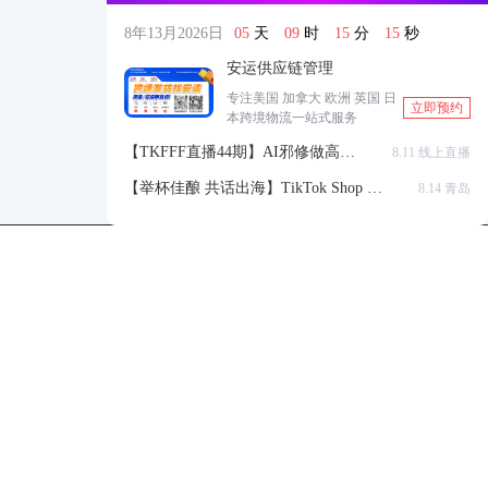
8年13月2026日
05
天
09
时
15
分
14
秒
安运供应链管理
专注美国 加拿大 欧洲 英国 日
立即预约
本跨境物流一站式服务
【TKFFF直播44期】AI邪修做高点
8.11 线上直播
击高转化listing，快速低成本生成
【举杯佳酿 共话出海】TikTok Shop 全
8.14 青岛
带货视频
球站点官方赋能交流会
TKFFF公众号
商务合作-柯先生