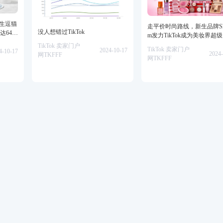
仿生逗猫
走平价时尚路线，新生品牌She
没人想错过TikTok
达64万
m发力TikTok成为美妆界超
TikTok 卖家门户
TikTok 卖家门户
2024-10-17
4-10-17
2024-
网TKFFF
网TKFFF