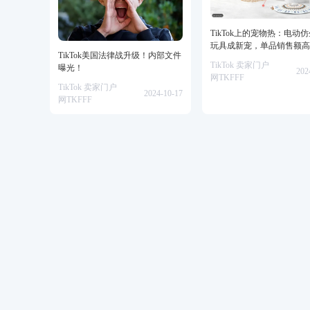
TikTok上的宠物热：电动
玩具成新宠，单品销售额高
TikTok美国法律战升级！内部文件
美金！
TikTok 卖家门户
曝光！
202
网TKFFF
TikTok 卖家门户
2024-10-17
网TKFFF