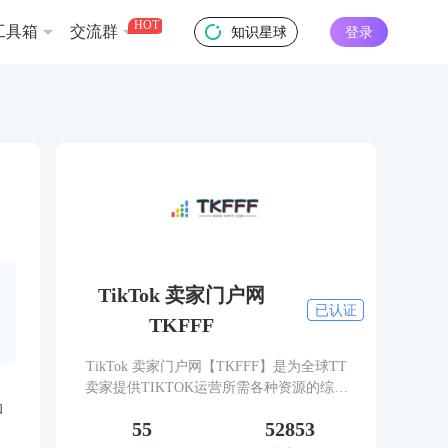
HOT
工具箱
交流群
知识星球
登录
TikTok 卖家门户网
已认证
TKFFF
TikTok 卖家门户网【TKFFF】是为全球TT
卖家提供TIKTOK运营所需各种资源的综合
性门户网站。网站涵盖TK工具、头条、论
和
55
52853
坛、社群、活动、人脉、货盘、教学等必备