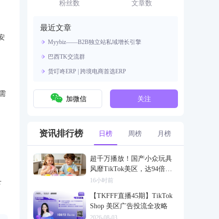
资源。
粉丝数
文章数
最近文章
安
Myybiz——B2B独立站私域增长引擎
巴西TK交流群
货叮咚ERP | 跨境电商首选ERP
需
加微信
关注
资讯排行榜
日榜
周榜
月榜
，
超千万播放！国产小众玩具
风靡TikTok美区，达94倍差
价
16小时前
下
【TKFFF直播45期】TikTok
Shop 美区广告投流全攻略
2026-08-03