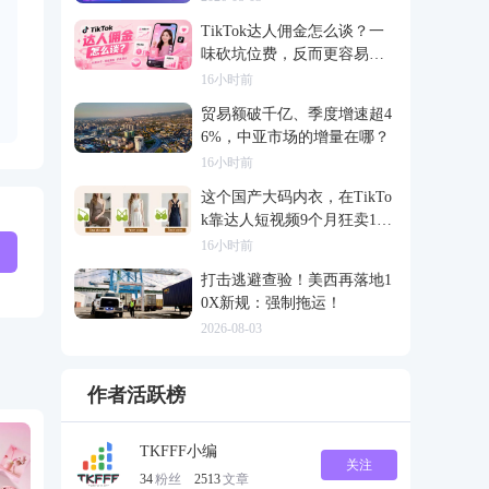
TikTok达人佣金怎么谈？一
味砍坑位费，反而更容易把
合作谈崩
16小时前
贸易额破千亿、季度增速超4
6%，中亚市场的增量在哪？
16小时前
这个国产大码内衣，在TikTo
k靠达人短视频9个月狂卖120
0万
16小时前
打击逃避查验！美西再落地1
0X新规：强制拖运！
2026-08-03
作者活跃榜
TKFFF小编
关注
34
粉丝
2513
文章