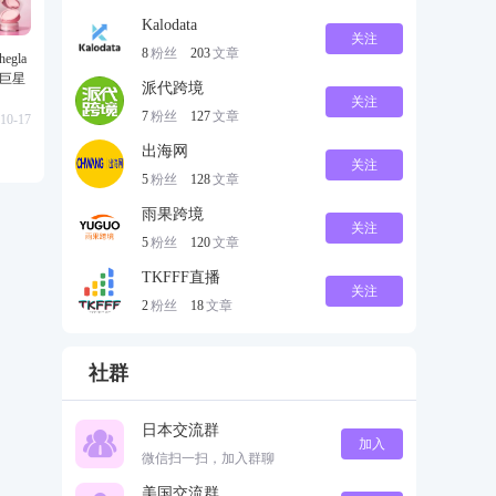
Kalodata
关注
8
粉丝
203
文章
gla
级巨星
派代跨境
关注
7
粉丝
127
文章
10-17
出海网
关注
5
粉丝
128
文章
雨果跨境
关注
5
粉丝
120
文章
TKFFF直播
关注
2
粉丝
18
文章
社群
日本交流群
加入
微信扫一扫，加入群聊
美国交流群