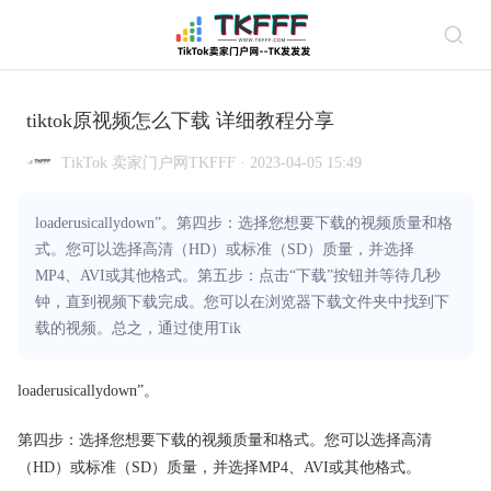
tiktok原视频怎么下载 详细教程分享
TikTok 卖家门户网TKFFF · 2023-04-05 15:49
loaderusicallydown”。第四步：选择您想要下载的视频质量和格
式。您可以选择高清（HD）或标准（SD）质量，并选择
MP4、AVI或其他格式。第五步：点击“下载”按钮并等待几秒
钟，直到视频下载完成。您可以在浏览器下载文件夹中找到下
载的视频。总之，通过使用Tik
loaderusicallydown”。
第四步：选择您想要下载的视频质量和格式。您可以选择高清
（HD）或标准（SD）质量，并选择MP4、AVI或其他格式。