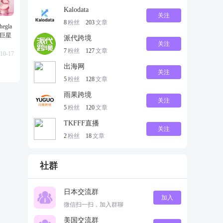
Kalodata
关注
8
粉丝
203
文章
gla
级巨星
派代跨境
关注
7
粉丝
127
文章
10-17
出海网
关注
5
粉丝
128
文章
雨果跨境
关注
5
粉丝
120
文章
TKFFF直播
关注
2
粉丝
18
文章
社群
日本交流群
加入
微信扫一扫，加入群聊
美国交流群