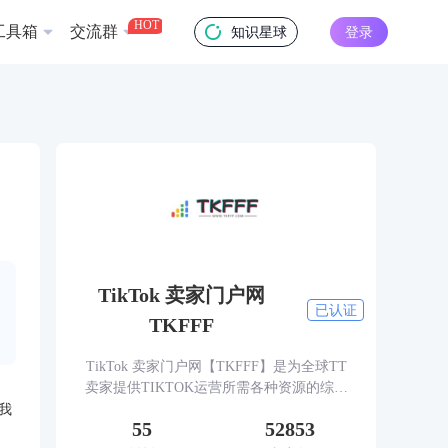
HOT
工具箱
交流群
知识星球
登录
TikTok 卖家门户网
已认证
TKFFF
TikTok 卖家门户网【TKFFF】是为全球TT
卖家提供TIKTOK运营所需各种资源的综合
性门户网站。网站涵盖TK工具、头条、论
我
55
52853
坛、社群、活动、人脉、货盘、教学等必备