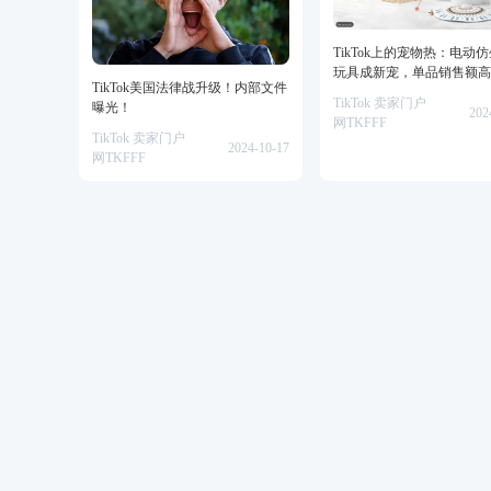
TikTok上的宠物热：电动
玩具成新宠，单品销售额高
TikTok美国法律战升级！内部文件
美金！
TikTok 卖家门户
曝光！
202
网TKFFF
TikTok 卖家门户
2024-10-17
网TKFFF