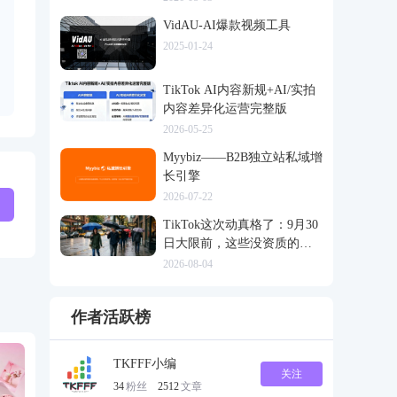
VidAU-AI爆款视频工具
2025-01-24
TikTok AI内容新规+AI/实拍
内容差异化运营完整版
2026-05-25
Myybiz——B2B独立站私域增
长引擎
2026-07-22
TikTok这次动真格了：9月30
日大限前，这些没资质的货
一律清退
2026-08-04
作者活跃榜
TKFFF小编
关注
34
粉丝
2512
文章