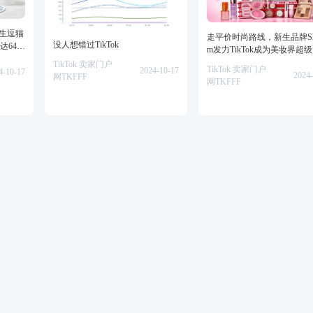
仿生逗猫
走平价时尚路线，新生品牌She
没人想错过TikTok
达64万
m发力TikTok成为美妆界超
TikTok 卖家门户
TikTok 卖家门户
2024-10-17
4-10-17
2024-
网TKFFF
网TKFFF