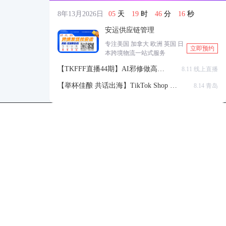
8年13月2026日
05
天
19
时
46
分
15
秒
安运供应链管理
专注美国 加拿大 欧洲 英国 日
立即预约
本跨境物流一站式服务
【TKFFF直播44期】AI邪修做高点
8.11 线上直播
击高转化listing，快速低成本生成
【举杯佳酿 共话出海】TikTok Shop 全
8.14 青岛
带货视频
球站点官方赋能交流会
TKFFF公众号
商务合作-柯先生