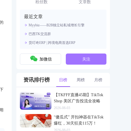
资源。
粉丝数
文章数
最近文章
的
Myybiz——B2B独立站私域增长引擎
巴西TK交流群
货叮咚ERP | 跨境电商首选ERP
。
加微信
关注
资讯排行榜
日榜
周榜
月榜
下
【TKFFF直播45期】TikTok
Shop 美区广告投流全攻略
2026-08-03
用
“傻瓜式” 开扣神器在TikTok
爆红，30天狂卖115万！
2026-08-03