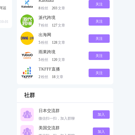
Kalodata
关注
如何运
8
粉丝
203
文章
派代跨境
关注
10-01
7
粉丝
127
文章
出海网
关注
5
粉丝
128
文章
雨果跨境
关注
5
粉丝
120
文章
TKFFF直播
关注
2
粉丝
18
文章
社群
日本交流群
加入
微信扫一扫，加入群聊
美国交流群
加入