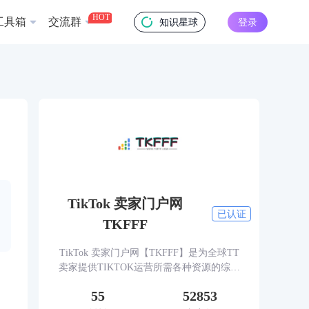
HOT
工具箱
交流群
知识星球
登录
TikTok 卖家门户网
已认证
TKFFF
TikTok 卖家门户网【TKFFF】是为全球TT
卖家提供TIKTOK运营所需各种资源的综合
性门户网站。网站涵盖TK工具、头条、论
55
52853
坛、社群、活动、人脉、货盘、教学等必备