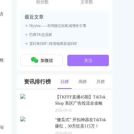
资源。
粉丝数
文章数
访
最近文章
Myybiz——B2B独立站私域增长引擎
巴西TK交流群
货叮咚ERP | 跨境电商首选ERP
然
加微信
关注
资讯排行榜
日榜
周榜
月榜
【TKFFF直播45期】TikTok
Shop 美区广告投流全攻略
2026-08-03
“傻瓜式” 开扣神器在TikTok
爆红，30天狂卖115万！
问
2026-08-03