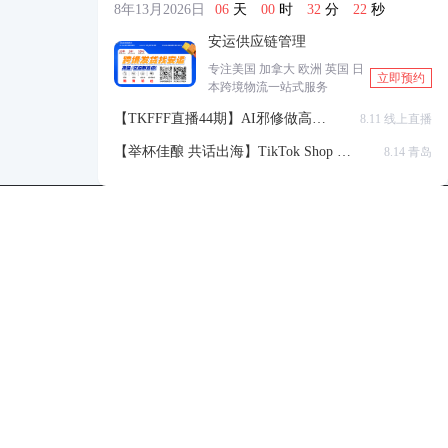
8年13月2026日
06
天
00
时
32
分
22
秒
安运供应链管理
专注美国 加拿大 欧洲 英国 日
立即预约
本跨境物流一站式服务
【TKFFF直播44期】AI邪修做高点
8.11 线上直播
击高转化listing，快速低成本生成
【举杯佳酿 共话出海】TikTok Shop 全
8.14 青岛
带货视频
球站点官方赋能交流会
TKFFF公众号
商务合作-柯先生