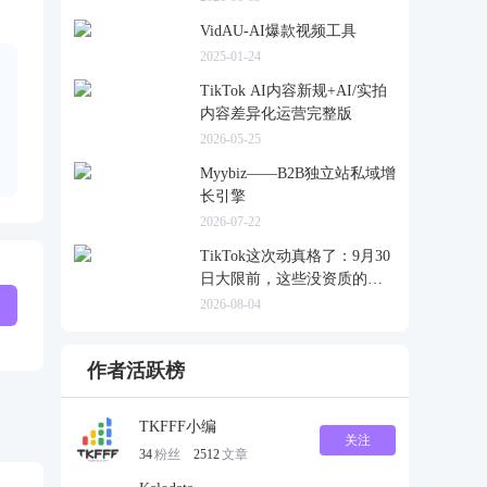
VidAU-AI爆款视频工具
2025-01-24
TikTok AI内容新规+AI/实拍
内容差异化运营完整版
2026-05-25
Myybiz——B2B独立站私域增
长引擎
2026-07-22
TikTok这次动真格了：9月30
日大限前，这些没资质的货
一律清退
2026-08-04
作者活跃榜
TKFFF小编
关注
34
粉丝
2512
文章