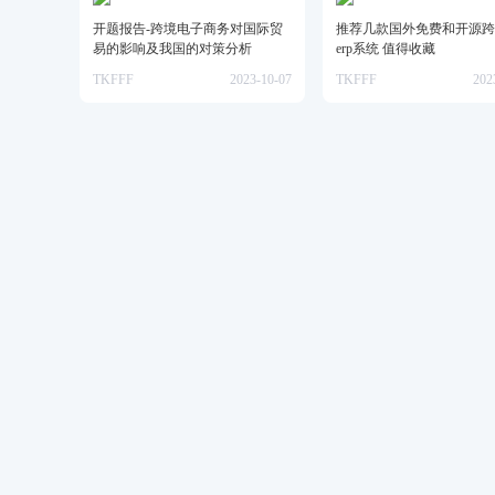
开题报告-跨境电子商务对国际贸
推荐几款国外免费和开源跨
易的影响及我国的对策分析
erp系统 值得收藏
TKFFF
2023-10-07
TKFFF
202