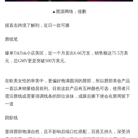
▲
图源网络，侵删
据直击跨境了解到，近日一款可撕
唇线笔
爆单TikTok小店美区，近一个月卖出6.66万支，销售额达75.5万美
元，总GMV更是突破500万美元。
在欧美女性的审美中，更偏好饱满圆润的唇部，所以唇部美妆产品
一直以来销量稳居前列。目前这款产品有五种颜色可选，使用者只
需沿唇线或需要强调线条的部位涂抹，成膜后撕下便会在唇周留下
一道
阴影线
显得唇部饱满自然，且不影响后续口红搭配，百搭又持久，深受消