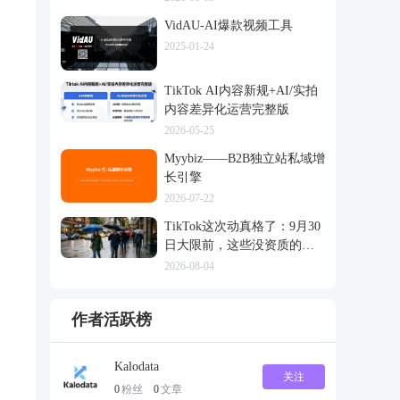
VidAU-AI爆款视频工具
2025-01-24
TikTok AI内容新规+AI/实拍
内容差异化运营完整版
2026-05-25
Myybiz——B2B独立站私域增
长引擎
2026-07-22
TikTok这次动真格了：9月30
日大限前，这些没资质的货
一律清退
2026-08-04
作者活跃榜
Kalodata
关注
0
粉丝
0
文章