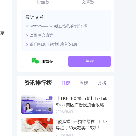
资源。
粉丝数
文章数
最近文章
Myybiz——B2B独立站私域增长引擎
一家
巴西TK交流群
货叮咚ERP | 跨境电商首选ERP
加微信
关注
资讯排行榜
日榜
周榜
月榜
【TKFFF直播45期】TikTok
Shop 美区广告投流全攻略
2026-08-03
“傻瓜式” 开扣神器在TikTok
爆红，30天狂卖115万！
2026-08-03