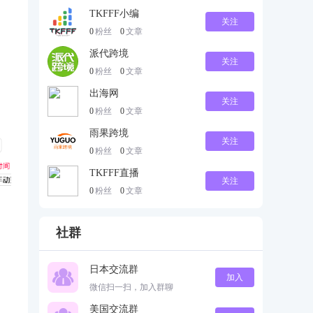
TKFFF小编
关注
0
粉丝
0
文章
派代跨境
关注
0
粉丝
0
文章
出海网
关注
0
粉丝
0
文章
雨果跨境
关注
0
粉丝
0
文章
TKFFF直播
关注
0
粉丝
0
文章
社群
日本交流群
加入
微信扫一扫，加入群聊
美国交流群