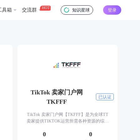
HOT
工具箱
交流群
知识星球
登录
TikTok 卖家门户网
已认证
TKFFF
TikTok 卖家门户网【TKFFF】是为全球TT
卖家提供TIKTOK运营所需各种资源的综合
性门户网站。网站涵盖TK工具、头条、论
0
0
坛、社群、活动、人脉、货盘、教学等必备