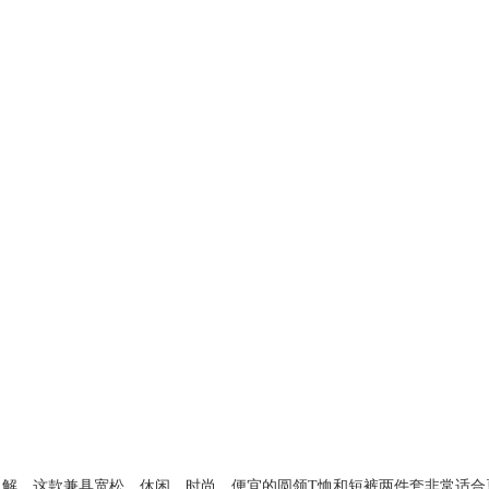
了解，这款兼具宽松、休闲、时尚、便宜的圆领T恤和短裤两件套非常适合