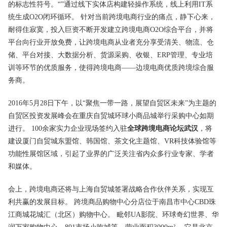
的标志性符号。“”通过线下实体店构建轻操作系统，线上利用IT系
统生成O2O闭环循环。 针对当前跨境电商行业的痛点，静下心来，
耐得住寂寞，投入巨资不断开发建立跨境电商O2O综合平台，并将
平台向行业开放免费，让跨境电商从业者充分享受清关、物流、仓
储、平台对接、大数据分析、货源采购、收银、ERP管理、专业培
训等环节的优质服务，使得跨境电商——边境电商优质跨境综合服
务商。
2016年5月28日下午，以“聚焦一带一路，展望
自贸区
未来”为主题的
自贸区投资发展峰会在重庆自贸城
环球
小商品城举行采购中心如期
进行。 100余家实力企业现场签约入驻
全球跨境电商论坛
武汉
，将
建设厦门自贸城东盟馆、韩国馆、茶文化主题馆、VR科技体验馆等
功能性展馆区域，引起了业界的广泛关注省内众多行业专家、学者
和媒体。
会上，跨境电商还将与上海自贸城签署战略合作伙伴关系，实现互
利共赢的发展目标。 跨境商品购物中心分店位于南昌市中心CBD珠
江商城花城汇（北区）购物中心。 毗邻UA影院、环球奇幻世界、华